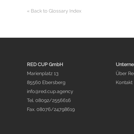
« Back to Glossary Index
RED CUP GmbH
Untern
Marienplatz 13
Über R
85560 Ebersberg
Kontakt
info@red.cup.agency
Tel. 08092/2556616
Fax. 08076/24798619