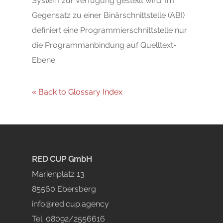
System zur Verfügung gestellt wird. Im
Gegensatz zu einer Binärschnittstelle (ABI)
definiert eine Programmierschnittstelle nur
die Programmanbindung auf Quelltext-
Ebene.
Start
« Back to Glossary Index
Online Marketing
Blog
SEA & Google Ads
Social Media Marketin
Red Cup
RED CUP GmbH
Marienplatz 13
SEO & Content Market
Kontakt
Google Premium Part
85560 Ebersberg
Creatives & Visuals
info@red.cup.agency
Tel. 08092/2556616