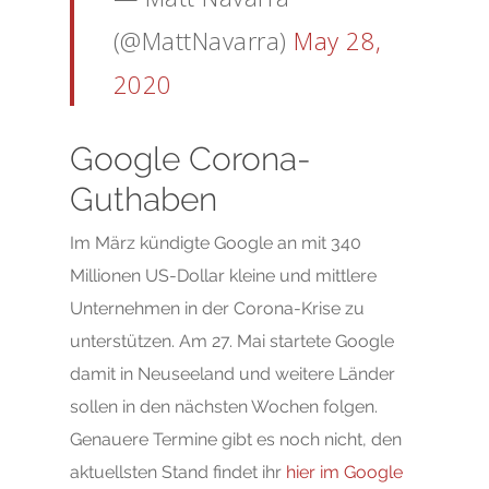
(@MattNavarra)
May 28,
2020
Google Corona-
Guthaben
Start
Im März kündigte Google an mit 340
Millionen US-Dollar kleine und mittlere
Online Marketing
Unternehmen in der Corona-Krise zu
Blog
SEA & Google Ads
unterstützen. Am 27. Mai startete Google
damit in Neuseeland und weitere Länder
Social Media Marketin
Red Cup
sollen in den nächsten Wochen folgen.
SEO & Content Market
Kontakt
Google Premium Part
Genauere Termine gibt es noch nicht, den
Creatives & Visuals
aktuellsten Stand findet ihr
hier im Google