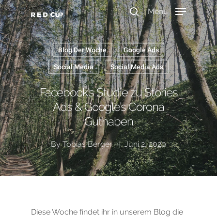
Menu
Blog Der Woche
Google Ads
Durchsuche unser Wissen
Social Media
Social Media Ads
Facebook’s Studie zu Stories
Ads & Google’s Corona
Guthaben
By
Tobias Berger
Juni 2, 2020
Diese Woche findet ihr in unserem Blog die