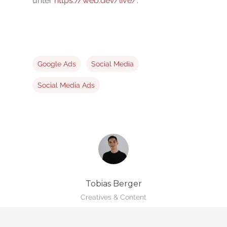
unter
https://w
e
b.dev/live/
.
Google Ads
Social Media
Social Media Ads
Tobias Berger
Creatives & Content