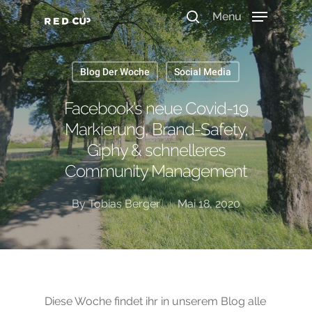
Menu
Blog Der Woche
Social Media
Durchsuche unser Wissen
Facebook’s neue Covid-19
Markierung, Brand-Safety,
Giphy & schnelleres
Community Management
By
Tobias Berger
Mai 18, 2020
Diese Woche findet ihr in unserem Blog alle