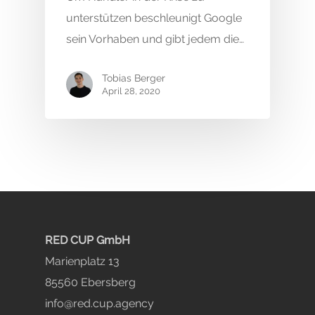
unterstützen beschleunigt Google
sein Vorhaben und gibt jedem die…
Tobias Berger
April 28, 2020
RED CUP GmbH
Marienplatz 13
85560 Ebersberg
info@red.cup.agency