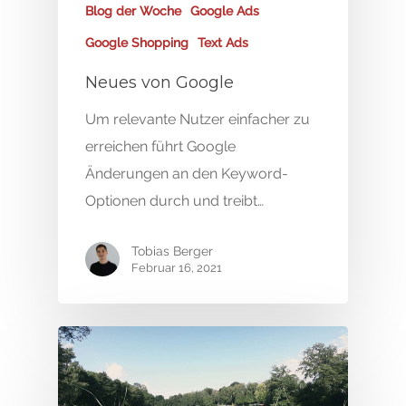
Blog der Woche
Google Ads
Google Shopping
Text Ads
Neues von Google
Um relevante Nutzer einfacher zu
erreichen führt Google
Änderungen an den Keyword-
Start
Optionen durch und treibt…
Online Marketing
Tobias Berger
Februar 16, 2021
Blog
SEA & Google Ads
Social Media Marketin
Red Cup
SEO & Content Market
Kontakt
Google Premium Part
Creatives & Visuals