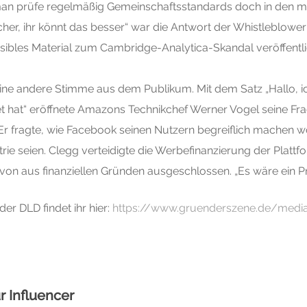
d man prüfe regelmäßig Gemeinschaftsstandards doch in den m
icher, ihr könnt das besser“ war die Antwort der Whistlebloweri
ibles Material zum Cambridge-Analytica-Skandal veröffentlic
ine andere Stimme aus dem Publikum. Mit dem Satz „Hallo, ich
 hat“ eröffnete Amazons Technikchef Werner Vogel seine Fr
 fragte, wie Facebook seinen Nutzern begreiflich machen wol
rie seien. Clegg verteidigte die Werbefinanzierung der Platt
avon aus finanziellen Gründen ausgeschlossen. „Es wäre ein Pr
er DLD findet ihr hier:
https://www.gruenderszene.de/media
r Influencer