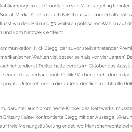
ch Wahlkampagnen auf Grundlagen von Mikrotargeting konnte
ocial-Media-Konzern auch Falschaussagen innerhalb politis
nflusst werden. Bei rund 50 weiteren politischen Wahlen auf
 und vom Netzwerk entfernt.
mmunikation, Nick Clegg, der zuvor stellvertretender Premie
merikanischen Wahlen viel besser sein als vor vier Jahren“ D
Nachrichtendienst Twitter hatte bereits im Oktober das Aussp
h hervor, dass bei Facebook Politik-Werbung nicht durch da
private Unternehmen in die außerordentlich machtvolle Roll
, darunter auch prominente Kritiker des Netzwerks, musste 
 Brittany Kaiser konfrontierte Clegg mit der Aussage: „War
t auf freie Meinungsäußerung endet, wo Menschenrechte betrof