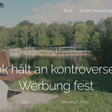
Start
Online Marketing
Blog Der Woche
Social Media
 hält an kontroverser
Werbung fest
By
Tobias Berger
Januar 27, 2020