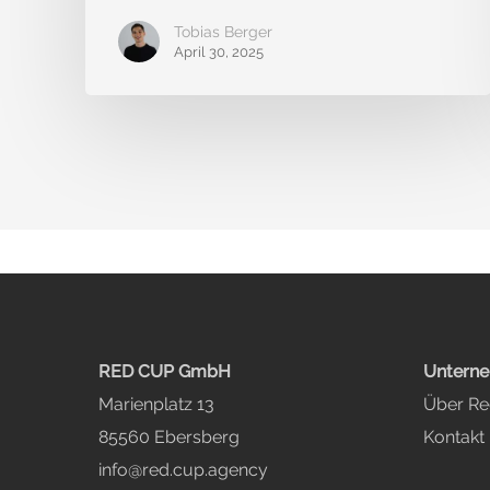
Tobias Berger
April 30, 2025
RED CUP GmbH
Untern
Marienplatz 13
Über R
85560 Ebersberg
Kontakt
info@red.cup.agency