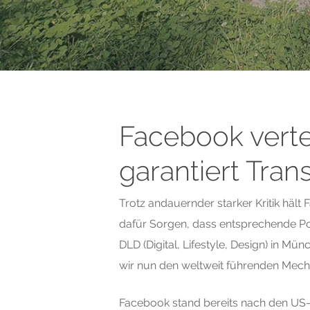
Facebook verte
garantiert Tran
Durchsuche unser Wissen
Trotz andauernder starker Kritik hält
dafür Sorgen, dass entsprechende Pol
DLD (Digital, Lifestyle, Design) in M
wir nun den weltweit führenden Mech
Facebook stand bereits nach den US-W