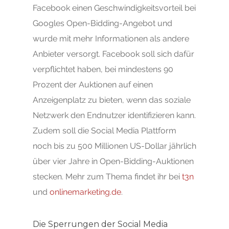
Facebook einen Geschwindigkeitsvorteil bei
Googles Open-Bidding-Angebot und
wurde mit mehr Informationen als andere
Anbieter versorgt. Facebook soll sich dafür
Start
verpflichtet haben, bei mindestens 90
Online Marketing
Prozent der Auktionen auf einen
Anzeigenplatz zu bieten, wenn das soziale
Blog
SEA & Google Ads
Netzwerk den Endnutzer identifizieren kann.
Social Media Marketin
Red Cup
Zudem soll die Social Media Plattform
noch bis zu 500 Millionen US-Dollar jährlich
SEO & Content Market
Kontakt
Google Premium Part
über vier Jahre in Open-Bidding-Auktionen
Creatives & Visuals
stecken. Mehr zum Thema findet ihr bei
t3n
und
onlinemarketing.de
.
Die Sperrungen der Social Media