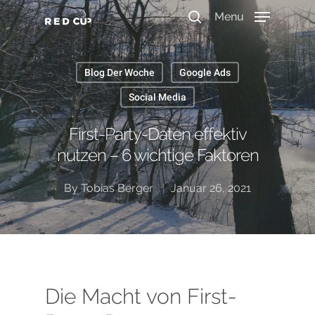
Menu
Blog Der Woche
Google Ads
Durchsuche unser Wissen
Social Media
First-Party-Daten effektiv
nutzen – 6 wichtige Faktoren
By
Tobias Berger
Januar 26, 2021
Die Macht von First-