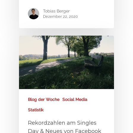
SEO & Content Market
Kontakt
Google Premium Part
Tobias Berger
Creatives & Visuals
Dezember 22, 2020
Blog der Woche
Social Media
Statistik
Rekordzahlen am Singles
Day & Neues von Facebook