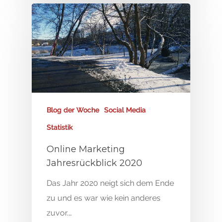
Blog der Woche
Social Media
Statistik
Start
Online Marketing
Online Marketing
Jahresrückblick 2020
Das Jahr 2020 neigt sich dem Ende
Blog
SEA & Google Ads
zu und es war wie kein anderes
Social Media Marketin
Red Cup
zuvor.…