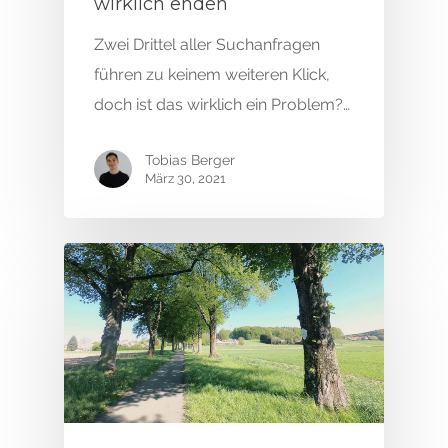
wirklich enden
Online Marketing
Zwei Drittel aller Suchanfragen
Blog
SEA & Google Ads
führen zu keinem weiteren Klick,
Social Media Marketin
Red Cup
doch ist das wirklich ein Problem?…
SEO & Content Market
Kontakt
Google Premium Part
Tobias Berger
März 30, 2021
Creatives & Visuals