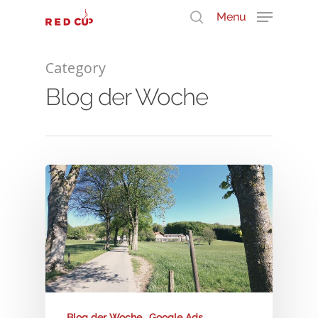
Menu
Category
Durchsuche unser Wissen
Blog der Woche
Blog der Woche
Google Ads