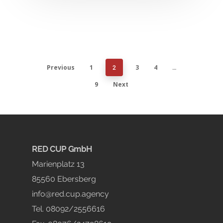
Previous
1
3
4
2
…
9
Next
RED CUP GmbH
Marienplatz 13
85560 Ebersberg
info@red.cup.agency
Tel. 08092/2556616